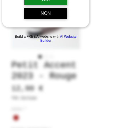
NON
Build a FREE AI website with
AI Website
Builder
Petit Accent
2023 - Rouge
Prix
12,90 €
TVA Incluse
Color
*