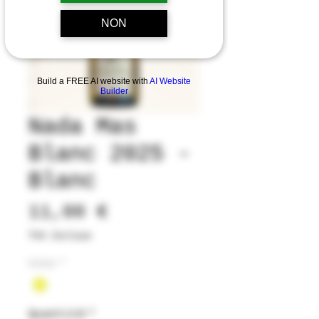
NON
Build a FREE AI website with
AI Website
Builder
Nada Mas
Blanc 2025 -
Blanc
Prix
11,00 €
TVA Incluse
Color
*
Quantité
*